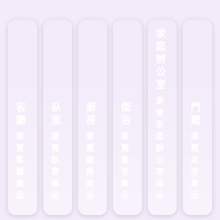
家
庭
辦
公
室
瀏
客
臥
廚
衛
門
覽
廳
室
房
浴
廳
家
瀏
瀏
瀏
瀏
庭
瀏
覽
覽
覽
覽
辦
覽
客
臥
廚
衛
公
走
廳
室
房
浴
室
道
產
產
產
產
商
產
品
品
品
品
品
品