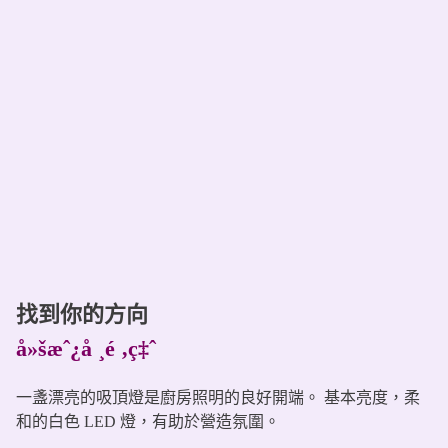
找到你的方向
å»šæˆ¿å ¸é ‚ç‡ˆ
一盞漂亮的吸頂燈是廚房照明的良好開端。 基本亮度，柔
和的白色 LED 燈，有助於營造氛圍。